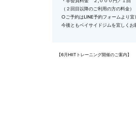
・非会員料金 ２,０００円／１回
（２回目以降のご利用の方の料金）
○ご予約はLINE予約フォームより
今後ともベイサイドジムを宜しくお願い
【6月HIITトレーニング開催のご案内】